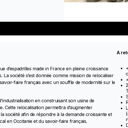
A ret
+
e d’espadrilles made in France en pleine croissance
c
s. La société s’est donnée comme mission de relocaliser
+
 savoir-faire français avec un souffle de modernité sur le
2
S
d'industrialisation en construisant son usine de
R
e. Cette relocalisation permettra d’augmenter
(
 la société afin de répondre à la demande croissante et
n
al en Occitanie et du savoir-faire français.
D