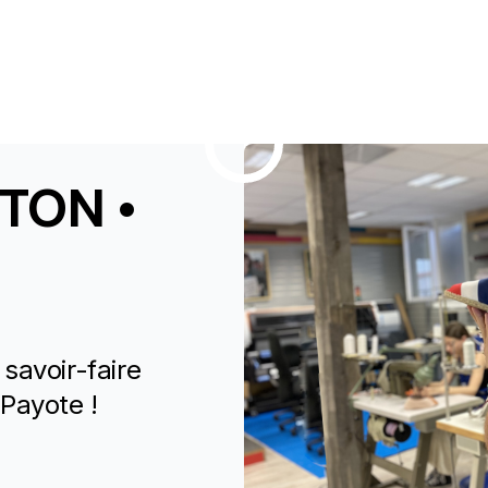
NTON •
 savoir-faire
 Payote !